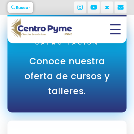
Buscar
Curso:
Emprender en
Impresión 3D
VER MÁS
Centro Pyme
Facultad de Ciencia Económicas - UNNE
CAPACITACIÓN
Conoce nuestra
oferta de cursos y
talleres.