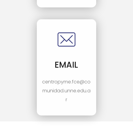
EMAIL
centropyme.fce@co
munidad.unne.edu.a
r