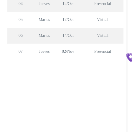
04
Jueves
12/Oct
Presencial
05
Martes
17/Oct
Virtual
i
06
Martes
14/Oct
Virtual
l
07
Jueves
02/Nov
Presencial
L
(
.
L
)