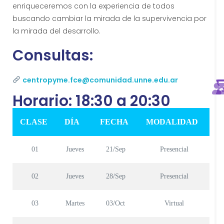
enriqueceremos con la experiencia de todos
i
.
buscando cambiar la mirada de la supervivencia por
la mirada del desarrollo.
r
Consultas:
centropyme.fce@comunidad.unne.edu.ar
Horario: 18:30 a 20:30
CLASE
DÍA
FECHA
MODALIDAD
L
I
I
01
Jueves
21/Sep
Presencial
02
Jueves
28/Sep
Presencial
(
i
03
Martes
03/Oct
Virtual
)
r