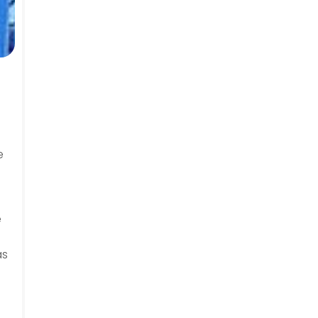
e
e
as