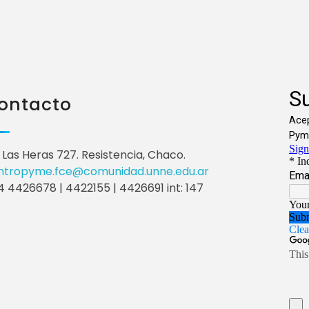
ontacto
 Las Heras 727. Resistencia, Chaco.
ntropyme.fce@comunidad.unne.edu.ar
 4426678 | 4422155 | 4426691 int: 147