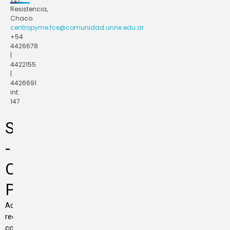
Resistencia,
Chaco.
centropyme.fce@comunidad.unne.edu.ar
+54
4426678
|
4422155
|
4426691
int:
147